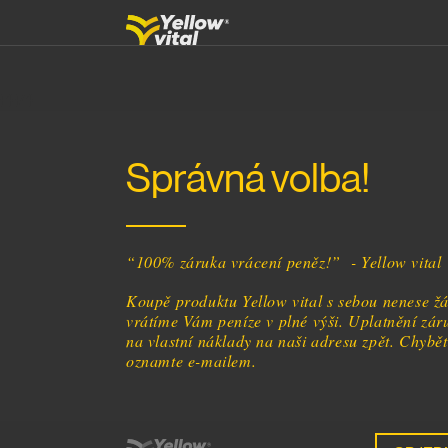
{*}
{/*}
Správná volba!
“100% záruka vrácení peněz!” - Yellow vital
Koupě produktu Yellow vital s sebou nenese ž
vrátíme Vám peníze v plné výši. Uplatnění záru
na vlastní náklady na naši adresu zpět. Chyb
oznamte e-mailem.